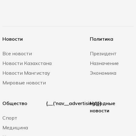
08.08.2026 12:20
В Актау проходят мероприятия ко
Дню Каспия
Новости
Политика
08.08.2026 11:54
Все новости
Президент
По инициативе Главы государства в
Новости Казахстана
Назначение
Мангистау состоялась
Новости Мангистау
Экономика
международная сессия «Один Каспий –
Мировые новости
одно будущее»
08.08.2026 11:53
Общество
{__('nav__advertising')}}
Народные
новости
Вице-министр здравоохранения РК
Спорт
ознакомился с работой медицинских
организаций Мангистауской области
Медицина