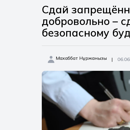
Сдай запрещённ
добровольно – с
безопасному бу
Махаббат Нұржанқызы
|
06.06