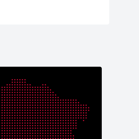
По инициативе Главы
государства в Мангистау
состоялась международная
сессия «Один Каспий – одно
будущее»
08.08.2026 11:53
Вице-министр
здравоохранения РК
ознакомился с работой
медицинских организаций
Мангистауской области
08.08.2026 11:48
В Актау подвели итоги
проведенной работы по
защите прав инвесторов