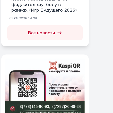
фиджитал-футболу в
рамках «Игр Будущего 2026»
08.08.2026 14:08
Все новости
Категория NEET: в
Мангистау обсудили
проблемы молодёжи
08.08.2026 13:15
«Жазда Ақтауға кел»: вышла
новая песня, посвящённая
Актау
08.08.2026 12:58
В Мангистау прошло