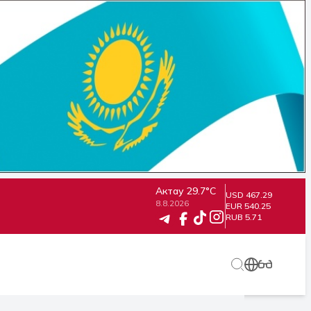
Актау
29.7°C
USD 467.29
8.8.2026
EUR 540.25
RUB 5.71