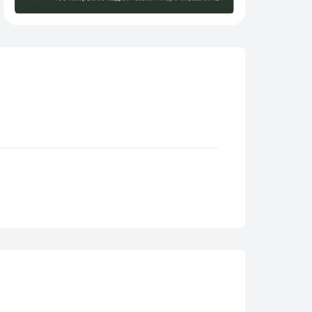
заседание республиканского
штаба по вопросам охраны
здоровья матери и ребенка
08.08.2026 12:34
На уровне районов: в
Мангистау обсудили
вопросы охраны здоровья
матери и ребёнка
08.08.2026 12:20
В Актау проходят
мероприятия ко Дню Каспия
08.08.2026 11:54