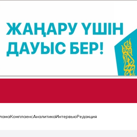
лама
Комплаенс
Аналитика
Интервью
Редакция