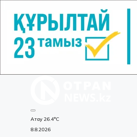
Ақтау
26.4°C
8.8.2026