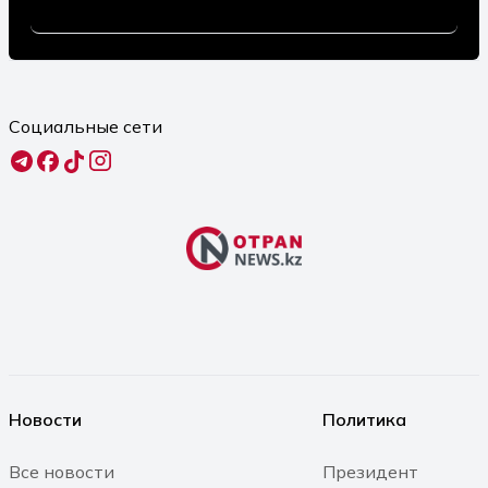
Касым-Жомарта Токаева
06.08.2026 17:22
Фестиваль Comic Con Astana 2026
Социальные сети
стартовал в столице
06.08.2026 16:03
ИИ, профессии будущего и сельские
кадры - о чем спорили партии на
теледебатах
06.08.2026 15:41
Мой ребенок пойдет в первый класс.
Новости
Политика
Что нужно для прохождения
медосмотра и будет ли это
Все новости
Президент