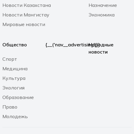
бесплатным для нас?
Новости Казахстана
Назначение
06.08.2026 13:57
Новости Мангистау
Экономика
Мировые новости
Казахстану нужен новый уровень
контроля: что предлагают ученые на
фоне развития атомной энергетики
Общество
{__('nav__advertising')}}
Народные
новости
06.08.2026 13:24
Спорт
Медицина
Радиоэкологический мониторинг
Культура
приграничных территорий Казахстана
Экология
в условиях развития атомной
энергетики Центральной Азии
Образование
06.08.2026 13:23
Право
Молодежь