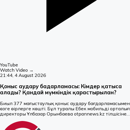
YouTube
Watch Video →
21:44, 4 August 2026
Қоныс аудару бағдарламасы: Кімдер қатыса
алады? Қандай мүмкіндік қарастырылған?
Биыл 377 маңғыстаулық қоныс аудару бағдарламасымен
өзге өңірлерге көшті. Бұл туралы Еңбек мобильді орталығ
директоры Ұлбазар Орынбаева otpannews.kz тілшісіне
берген сұхбатта айтты.