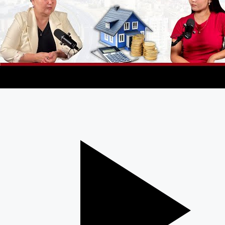
үрдісі, кәсіпкерлік жолы, сондай-ақ өңірдегі құрылыс
саласының даму қарқыны жөнінде әңгімелестік.