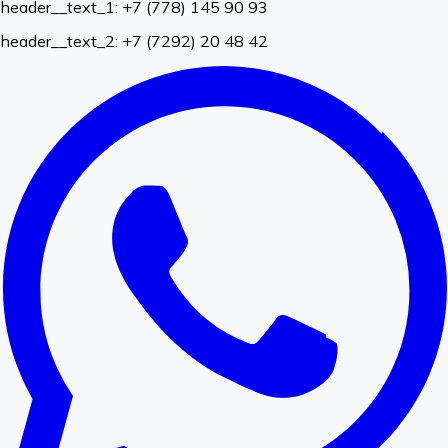
header__text_1: +7 (778) 145 90 93
header__text_2: +7 (7292) 20 48 42