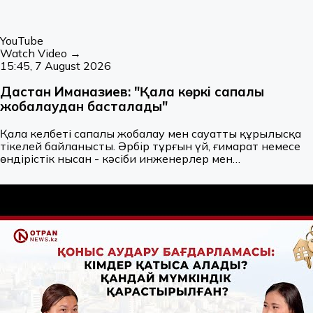
YouTube
Watch Video →
15:45, 7 August 2026
Дастан Иманғазиев: "Қала көркі сапалы
жобалаудан басталады"
Қала келбеті сапалы жобалау мен сауатты құрылысқа
тікелей байланысты. Әрбір тұрғын үй, ғимарат немесе
өндірістік нысан - кәсіби инженерлер мен
жобалаушылардың тың идеясы мен жауапты еңбегінің жемісі
Осындай мамандардың бірі - жобалау және құрылыс
саласында көп жылдан бері табысты еңбек етіп келе жа
кәсіпкер Дастан Иманғазиев. Ол "White Pearl" құрылыс-
жобалау компаниясы мен "Das Buildings" ЖШС директоры
санатты жобалау, құрылыс-монтаждау, инженерлік
ізденістер және экологиялық жобалау бағыттарында
жұмыс жүргізетін білікті маман. Оның жетекшілігімен Ақ
қаласындағы көптеген тұрғын үй кешендері мен түрлі
мақсаттағы ғимараттардың жобалары әзірленіп, жүзеге
асқан. Тұрақты айдарымызда Дастан Иманғазиевпен
құрылыс саласының бүгінгі тынысы, заманға сай жобалау