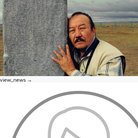
long dreamed of meeting his favorite singer — and on this
historic day, that dream came true.During the meeting,
Dimash presented the young man’s mother with a bouquet
of flowers and expressed his heartfelt appreciation. The
mother, overwhelmed with joy, shared her sincere
gratitude:“My son has dreamed of meeting Dimash for a long
time. Today, his dream came true. Words cannot describe his
happiness. As a mother, I thank Dimash from the bottom of
my heart,” she said with emotion.The young man also shared
his feelings:“This is one of the happiest days of my life.
Seeing Dimash not just on stage but right next to me — it’s
an incredible feeling. My dream has come true. This was an
unforgettable moment in my life.”In return, Dimash thanked
the young Kazakh fan for supporting his music and gifted
view_news →
him the bracelet from his wrist.At the end of the meeting,
Dimash and his fan sang “Give me love, destiny” together
and said a heartfelt goodbye.