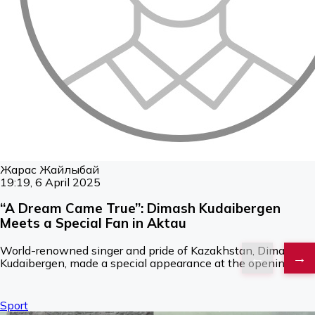
Жарас Жайлыбай
19:19, 6 April 2025
“A Dream Came True”: Dimash Kudaibergen
Meets a Special Fan in Aktau
World-renowned singer and pride of Kazakhstan, Dimash
Kudaibergen, made a special appearance at the opening
ceremony of “Aktau – Cultural Capital of the Turkic World”
and became the reason behind a touching and emotional
meeting.After the official event, Dimash met with a 23-
Sport
year-old fan with special needs. This unique individual had