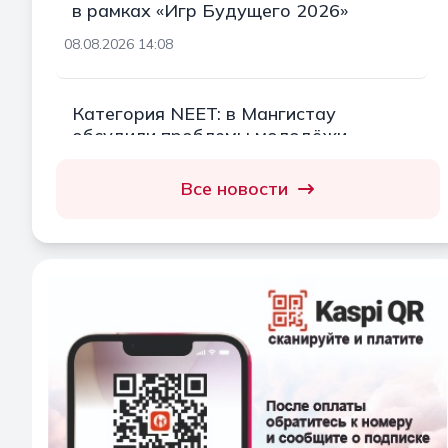
в рамках «Игр Будущего 2026»
08.08.2026 14:08
Категория NEET: в Мангистау
обсудили проблемы молодёжи
08.08.2026 13:15
Все новости
«Жазда Ақтауға кел»: вышла новая
песня, посвящённая Актау
08.08.2026 12:58
В Мангистау прошло заседание
республиканского штаба по вопросам
охраны здоровья матери и ребенка
08.08.2026 12:34