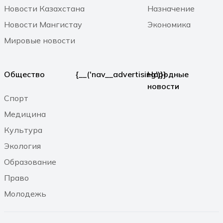
Новости Казахстана
Назначение
В Мангистау проходит
Новости Мангистау
Экономика
международная волонтёрская неделя
Мировые новости
«Caspian Sea Action Week – 2026»
07.08.2026 11:27
Общество
{__('nav__advertising')}}
Народные
новости
В Мангистау – жара до +40°C, ветер и
Спорт
дождь
Медицина
07.08.2026 10:47
Культура
Экология
Образование
Право
Молодежь