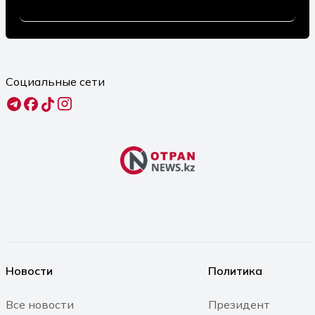
Автотуристы заполнили летний Актау:
больше всего отдыхающих приезжает
из соседних регионов
Социальные сети
07.08.2026 12:30
«Хочу побывать в Мангистау»: датский
актёр Николай Костер-Вальдау
выразил интерес к региону
07.08.2026 12:10
За неделю в Казахстане снизились
цены на ряд социально значимых
продовольственных товаров
Новости
Политика
07.08.2026 12:04
Все новости
Президент